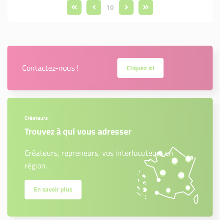
10
Contactez-nous !
Cliquez ici
Créateurs
Trouvez à qui vous adresser
Créateurs, repreneurs, vos interlocuteurs en
région.
En savoir plus