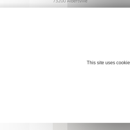
73200 Albertville
Mobile : +33 7 49 72 95 44
ecoleau73@gmail.com
https://www.ecoleau.tech/
This site uses cookie