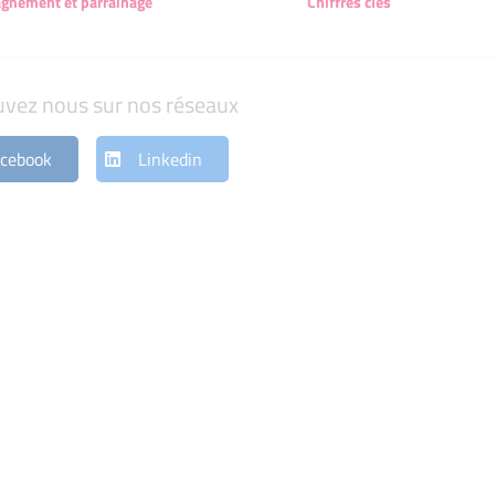
gnement et parrainage
Chiffres clés
uvez nous sur nos réseaux
cebook
Linkedin