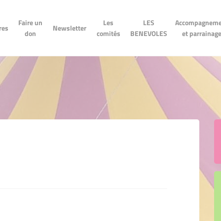
LES
Accompagnement
n don
Newsletter
Les comités
Faire un
Les
LES
Accompagneme
BENEVOLES
et parrainage
res
Newsletter
don
comités
BENEVOLES
et parrainag