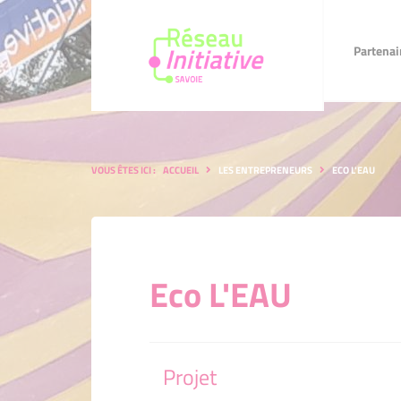
Partenaires
Faire u
Partenai
VOUS ÊTES ICI :
ACCUEIL
LES ENTREPRENEURS
ECO L'EAU
Eco L'EAU
Projet