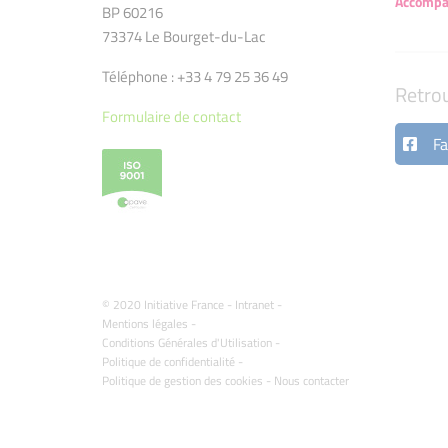
Accompa
BP 60216
73374 Le Bourget-du-Lac
Téléphone : +33 4 79 25 36 49
Retro
Formulaire de contact
Fa
© 2020 Initiative France -
Intranet
-
Mentions légales
-
Conditions Générales d'Utilisation
-
Politique de confidentialité
-
Politique de gestion des cookies
-
Nous contacter