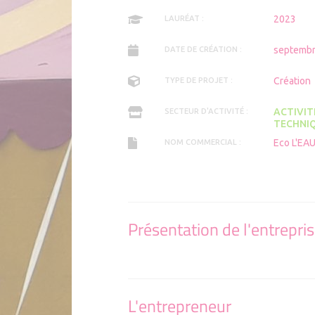
2023
LAURÉAT :
septembr
DATE DE CRÉATION :
Création
TYPE DE PROJET :
ACTIVIT
SECTEUR D'ACTIVITÉ :
TECHNI
Eco L'EA
NOM COMMERCIAL :
Présentation de l'entrepri
L'entrepreneur