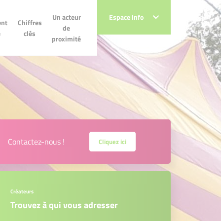
Un acteur de
Un acteur
Espace Info
Espace Info
Chiffres clés
nt
Chiffres
proximité
de
e
clés
proximité
Contactez-nous !
Cliquez ici
Créateurs
Trouvez à qui vous adresser