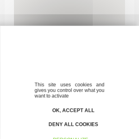
Contactez-nous !
Cliquez ici
This site uses cookies and
gives you control over what you
Créateurs
want to activate
Trouvez à qui vous adresser
OK, ACCEPT ALL
Créateurs, repreneurs, vos interlocuteurs en
région.
DENY ALL COOKIES
En savoir plus