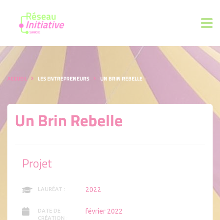
ACCUEIL
LES ENTREPRENEURS
UN BRIN REBELLE
Un Brin Rebelle
Projet
2022
LAURÉAT :
février 2022
DATE DE
CRÉATION :