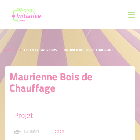
ACCUEIL
LES ENTREPRENEURS
MAURIENNE BOIS DE CHAUFFAGE
Maurienne Bois de
Chauffage
Projet
2020
LAURÉAT :