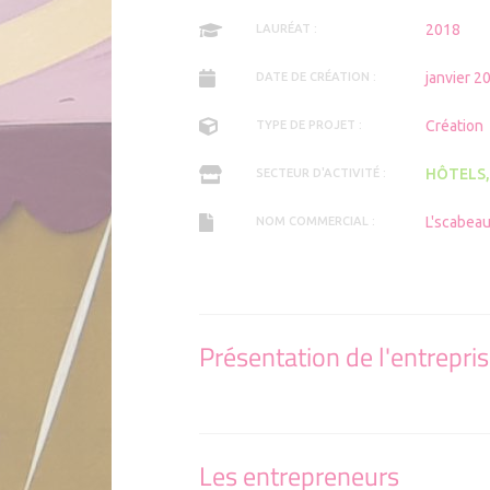
2018
LAURÉAT :
janvier 2
DATE DE CRÉATION :
Création
TYPE DE PROJET :
HÔTELS,
SECTEUR D'ACTIVITÉ :
L'scabeau
NOM COMMERCIAL :
Présentation de l'entrepri
Les entrepreneurs