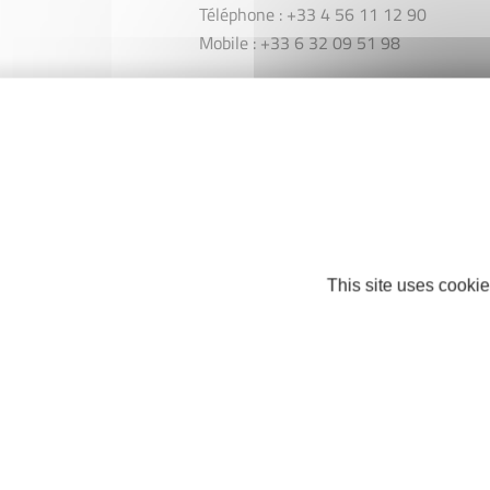
Téléphone : +33 4 56 11 12 90
Mobile : +33 6 32 09 51 98
gabrielle.riche.38@gmail.com
https://www.facebook.com/LEscabeau-
Bistrot-2219449988373338/?
ref=page_internal
Facebook
This site uses cookie