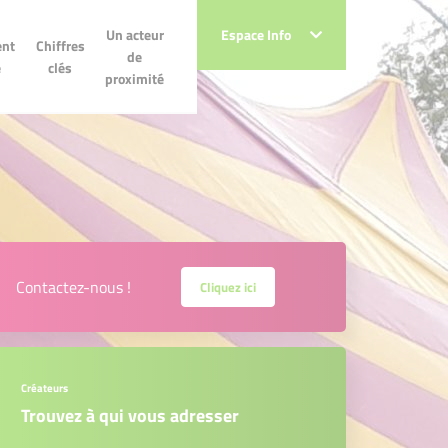
Un acteur de
Un acteur
Espace Info
Espace Info
Chiffres clés
nt
Chiffres
proximité
de
e
clés
proximité
Contactez-nous !
Cliquez ici
Créateurs
Trouvez à qui vous adresser