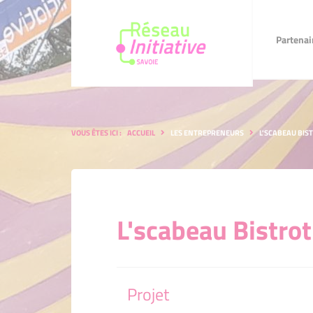
Partenaires
Faire u
Partenai
VOUS ÊTES ICI :
ACCUEIL
LES ENTREPRENEURS
L'SCABEAU BIS
L'scabeau Bistrot
Projet