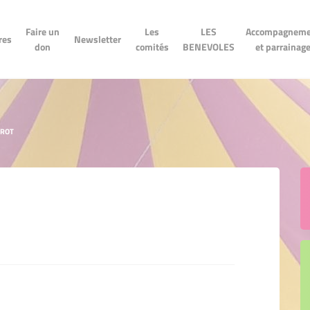
LES
Accompagnement
n don
Newsletter
Les comités
Faire un
Les
LES
Accompagneme
BENEVOLES
et parrainage
res
Newsletter
don
comités
BENEVOLES
et parrainag
TROT