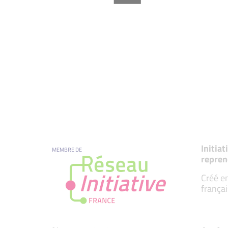
Initia
MEMBRE DE
repren
Créé en
françai