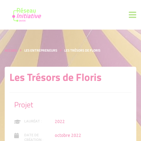
ACCUEIL
LES ENTREPRENEURS
LES TRÉSORS DE FLORIS
Les Trésors de Floris
Projet
2022
LAURÉAT :
octobre 2022
DATE DE
CRÉATION :