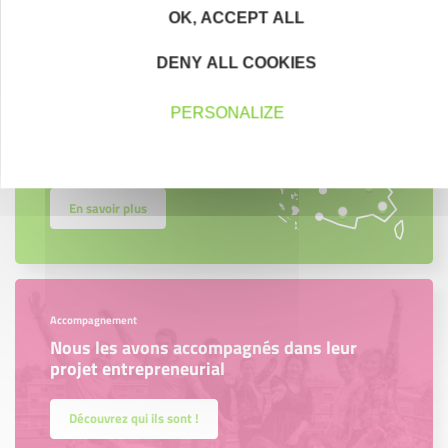
OK, ACCEPT ALL
DENY ALL COOKIES
Créateurs
Trouvez à qui vous adresser
PERSONALIZE
Créateurs, repreneurs, vos interlocuteurs en
région.
En savoir plus
Accompagnement
Nous les avons accompagnés dans leur
projet entrepreneurial
Découvrez qui ils sont !