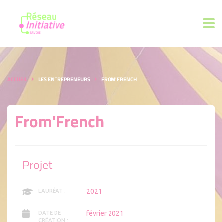
ACCUEIL
LES ENTREPRENEURS
FROM'FRENCH
From'French
Projet
2021
LAURÉAT :
février 2021
DATE DE
CRÉATION :