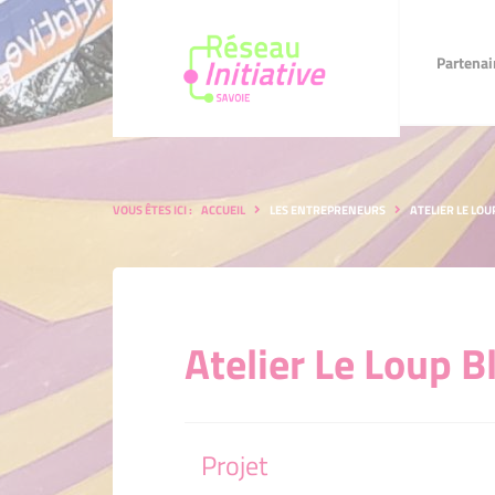
Partenaires
Faire u
Partenai
VOUS ÊTES ICI :
ACCUEIL
LES ENTREPRENEURS
ATELIER LE LOU
Atelier Le Loup B
Projet