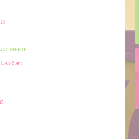
020
UCTION-BTP
e Loup Blanc
se