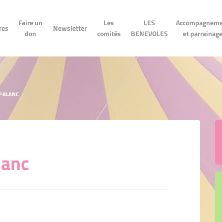
LES
Accompagnement
n don
Newsletter
Les comités
Faire un
Les
LES
Accompagneme
BENEVOLES
et parrainage
res
Newsletter
don
comités
BENEVOLES
et parrainag
P BLANC
lanc