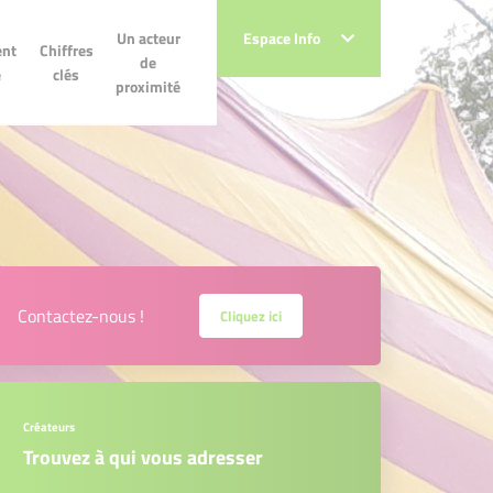
Un acteur de
Un acteur
Espace Info
Espace Info
Chiffres clés
nt
Chiffres
proximité
de
e
clés
proximité
Contactez-nous !
Cliquez ici
Créateurs
Trouvez à qui vous adresser