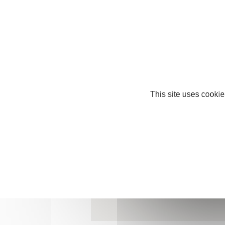
contact@atelierleloupblanc.fr
http://www.atelierleloupblanc.fr
This site uses cookie