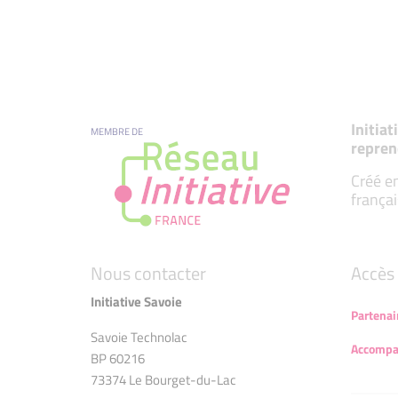
Initia
MEMBRE DE
repren
Créé en
françai
Nous contacter
Accès 
Initiative Savoie
Partenai
Savoie Technolac
Accompa
BP 60216
73374 Le Bourget-du-Lac