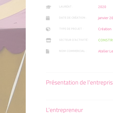
2020
LAURÉAT :
janvier 2
DATE DE CRÉATION :
Création
TYPE DE PROJET :
CONSTR
SECTEUR D'ACTIVITÉ :
Atelier L
NOM COMMERCIAL :
Présentation de l'entrepri
L'entrepreneur