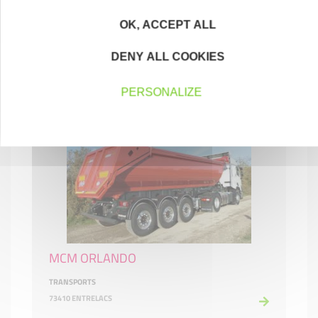
OK, ACCEPT ALL
Maurienne Bois de Chauffage
AGRICULTURE, SYLVICULTURE, PÊCHE
DENY ALL COOKIES
73500 SAINT-ANDRÉ
PERSONALIZE
MCM ORLANDO
TRANSPORTS
73410 ENTRELACS