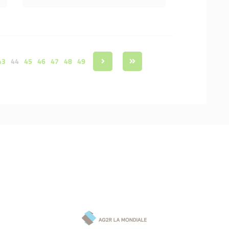
43
44
45
46
47
48
49