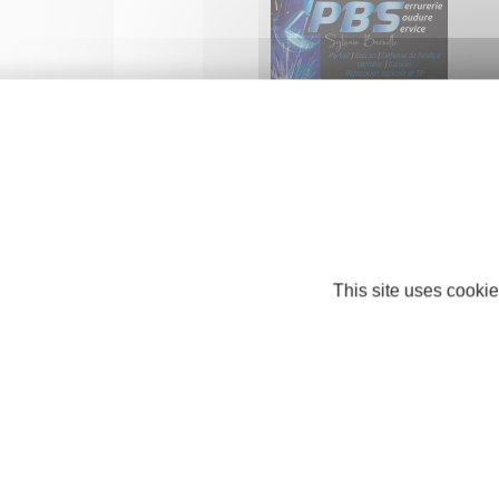
PBS Serrurerie & Fils
INDUSTRIE
73170 YENNE
This site uses cookie
Restaurant Aléa