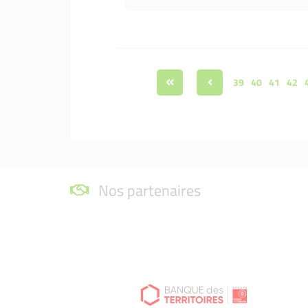
39
40
41
42
Nos partenaires