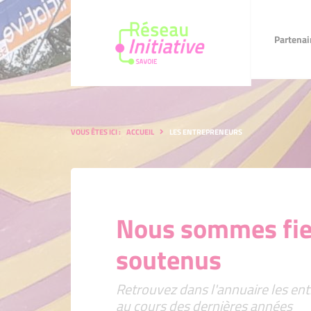
Partenaires
Faire u
Partenai
VOUS ÊTES ICI :
ACCUEIL
LES ENTREPRENEURS
Nous sommes fier
soutenus
Retrouvez dans l'annuaire les ent
au cours des dernières années