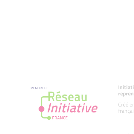
Initia
MEMBRE DE
repren
Créé en
françai