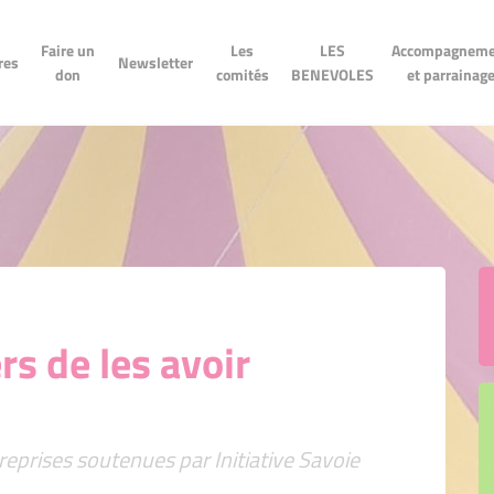
LES
Accompagnement
n don
Newsletter
Les comités
Faire un
Les
LES
Accompagneme
BENEVOLES
et parrainage
res
Newsletter
don
comités
BENEVOLES
et parrainag
s de les avoir
reprises soutenues par Initiative Savoie